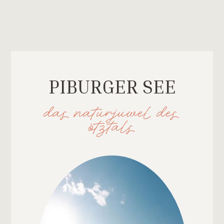
PIBURGER SEE
das naturjuwel des
ötztals