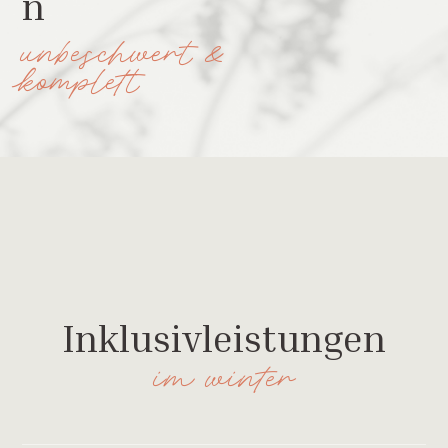
n
unbeschwert &
komplett
Inklusivleistungen
im winter